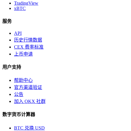
TradingView
xBTC
服务
API
历史行情数据
CEX 费率标准
上币申请
用户支持
帮助中心
官方渠道验证
公告
加入 OKX 社群
数字货币计算器
BTC 兑换 USD