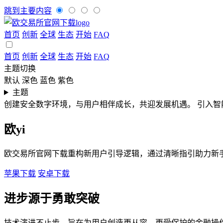
跳到主要内容
首页
创新
全球
生态
开始
FAQ
首页
创新
全球
生态
开始
FAQ
主题切换
默认
深色
蓝色
紫色
主题
创建安全数字环境，与用户相伴成长，共迎发展机遇。
引入智
欧yi
欧交易所官网下载重构新用户引导逻辑，通过清晰指引助力新
苹果下载
安卓下载
进步源于勇敢突破
技术演进不止步，旨在为用户创造更从容、更受保护的金融操